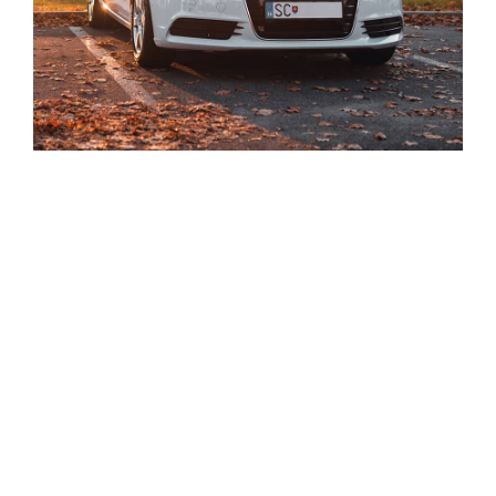
Duis ut diam quam nulla. Nascetur ridiculus mus
mauris vitae ultricies leo integer malesuada.
Elementum nibh tellus molestie nunc non
blandit massa enim nec. Cursus risus at ultrices
mi tempus imperdiet nulla malesuada
pellentesque. Fermentum leo vel orci porta non
pulvinar neque laoreet suspendisse. Eu sem
integer vitae justo eget magna fermentum
iaculis. Condimentum mattis pellentesque id