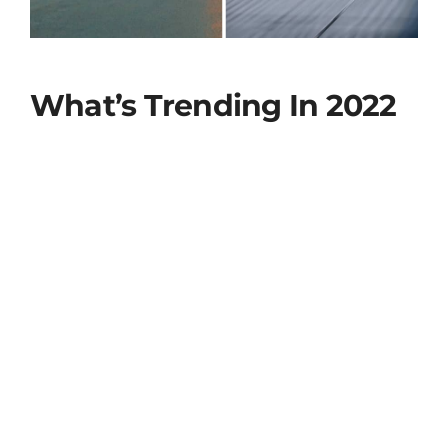
What’s Trending In 2022
Duis ut diam quam nulla. Nascetur ridiculus mus
mauris vitae ultricies leo integer malesuada.
Elementum nibh tellus molestie nunc non
blandit massa enim nec. Cursus risus at ultrices
mi tempus imperdiet nulla malesuada
pellentesque. Fermentum leo vel orci porta non
pulvinar neque laoreet suspendisse. Eu sem
integer vitae justo eget magna fermentum
iaculis. Condimentum mattis pellentesque id
nibh tortor id aliquet. Eu facilisis sed odio morbi