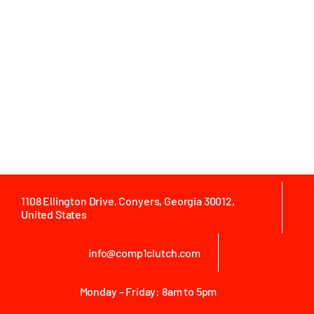
nibh tortor id aliquet. Eu facilisis sed odio morbi
quis commodo. Enim facilisis gravida neque
convallis.
1108 Ellington Drive, Conyers, Georgia 30012,
United States
info@comp1clutch.com
Monday – Friday: 8am to 5pm