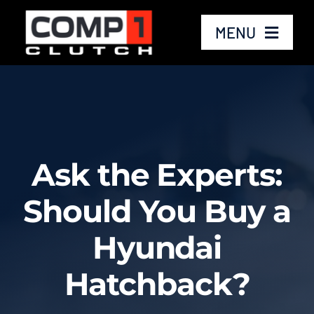
Skip
to
MENU
content
Home
Products
Ask the Experts:
Tech Info
Should You Buy a
Shop
Hyundai
Dealers
Hatchback?
Team Comp1