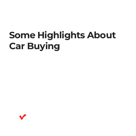
lobortis elementum. Pulvinar neque laoreet
suspendisse interdum consectetur libero id
faucibus. In egestas erat imperdiet sed.
Some Highlights About
Car Buying
Habitasse platea dictumst vestibulum rhoncus
est pellentesque elit ullamcorper. Fusce ut
placerat orci nulla pellentesque dignissim.
Faucibus turpis in eu mi bibendum neque. At
risus viverra adipiscing at in tellus integer
feugiat scelerisque. Tincidunt arcu non sodales.
Nunc vel risus commodo viverra
maecenas accumsan lacus.